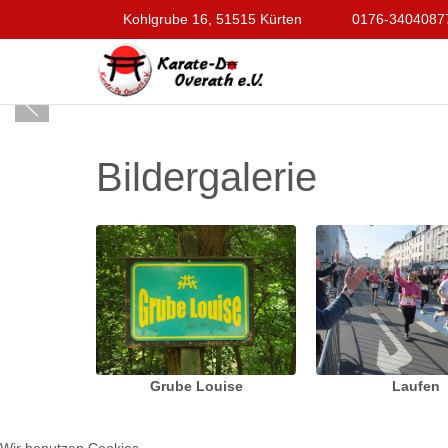
Kohlgrube 16, 51515 Kürten
0176-3404087
Bildergalerie
Grube Louise
Laufen