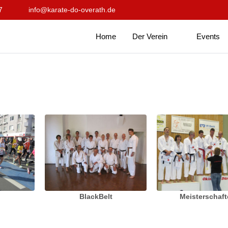
7
info@karate-do-overath.de
Home
Der Verein
Events
BlackBelt
Meisterschaf