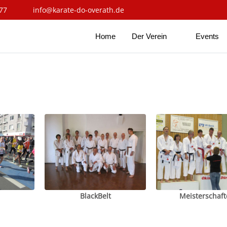
77
info@karate-do-overath.de
Home
Der Verein
Events
BlackBelt
Meisterschaft