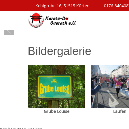
Kohlgrube 16, 51515 Kürten
0176-340408
Bildergalerie
Grube Louise
Laufen