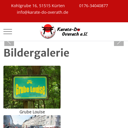
Kohlgrube 16, 51515 Kürten
0176-34040877
info@karate-do-overath.de
Mobile Menu Toggle
Bildergalerie
Grube Louise