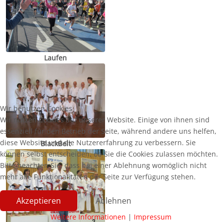
Laufen
Wir benutzen Cookies
Wir nutzen Cookies auf unserer Website. Einige von ihnen sind
essenziell für den Betrieb der Seite, während andere uns helfen,
diese Website und die Nutzererfahrung zu verbessern. Sie
BlackBelt
können selbst entscheiden, ob Sie die Cookies zulassen möchten.
Bitte beachten Sie, dass bei einer Ablehnung womöglich nicht
mehr alle Funktionalitäten der Seite zur Verfügung stehen.
Akzeptieren
Ablehnen
Weitere Informationen
|
Impressum