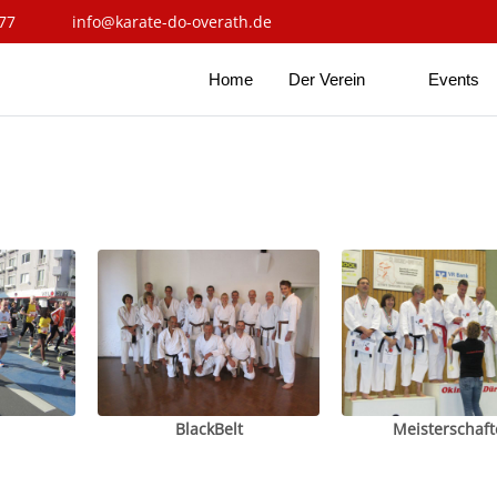
77
info@karate-do-overath.de
Home
Der Verein
Events
BlackBelt
Meisterschaft