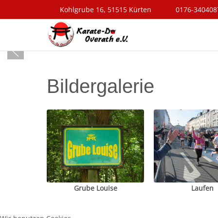
Kohlgrube 16, 51515 Kürten
0176-340408
Bildergalerie
Grube Louise
Laufen