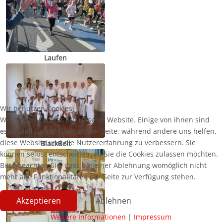
Laufen
Wir benutzen Cookies
Wir nutzen Cookies auf unserer Website. Einige von ihnen sind
essenziell für den Betrieb der Seite, während andere uns helfen,
diese Website und die Nutzererfahrung zu verbessern. Sie
BlackBelt
können selbst entscheiden, ob Sie die Cookies zulassen möchten.
Bitte beachten Sie, dass bei einer Ablehnung womöglich nicht
mehr alle Funktionalitäten der Seite zur Verfügung stehen.
Akzeptieren
Ablehnen
Weitere Informationen
|
Impressum