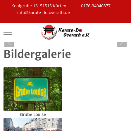
Kohlgrube 16, 51515 Kürten
0176-34040877
info@karate-do-overath.de
Mobile Menu Toggle
Bildergalerie
Grube Louise