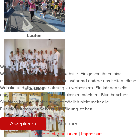
Laufen
Wir benutzen Cookies
Wir nutzen Cookies auf unserer Website. Einige von ihnen sind
essenziell für den Betrieb der Seite, während andere uns helfen, diese
Website und die Nutzererfahrung zu verbessern. Sie können selbst
BlackBelt
entscheiden, ob Sie die Cookies zulassen möchten. Bitte beachten
Sie, dass bei einer Ablehnung womöglich nicht mehr alle
Funktionalitäten der Seite zur Verfügung stehen.
Akzeptieren
Ablehnen
Weitere Informationen
|
Impressum