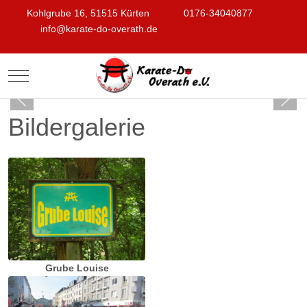
Kohlgrube 16, 51515 Kürten
0176-34040877
info@karate-do-overath.de
Mobile Menu Toggle
Bildergalerie
Grube Louise