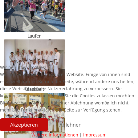
Laufen
Wir benutzen Cookies
Wir nutzen Cookies auf unserer Website. Einige von ihnen sind
essenziell für den Betrieb der Seite, während andere uns helfen,
diese Website und die Nutzererfahrung zu verbessern. Sie
BlackBelt
können selbst entscheiden, ob Sie die Cookies zulassen möchten.
Bitte beachten Sie, dass bei einer Ablehnung womöglich nicht
mehr alle Funktionalitäten der Seite zur Verfügung stehen.
Akzeptieren
Ablehnen
Weitere Informationen
|
Impressum