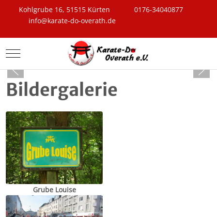
Kohlgrube 16, 51515 Kürten
0176-34040877
info@karate-do-overath.de
Mobile Menu Toggle
Bildergalerie
Grube Louise