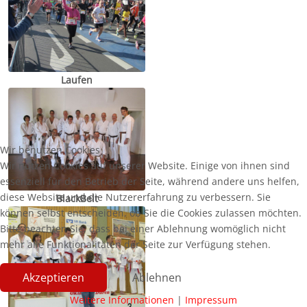
Laufen
Wir benutzen Cookies
Wir nutzen Cookies auf unserer Website. Einige von ihnen sind
essenziell für den Betrieb der Seite, während andere uns helfen,
diese Website und die Nutzererfahrung zu verbessern. Sie
BlackBelt
können selbst entscheiden, ob Sie die Cookies zulassen möchten.
Bitte beachten Sie, dass bei einer Ablehnung womöglich nicht
mehr alle Funktionalitäten der Seite zur Verfügung stehen.
Akzeptieren
Ablehnen
Weitere Informationen
|
Impressum