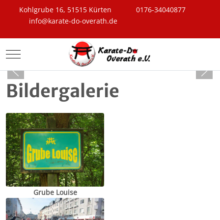
Kohlgrube 16, 51515 Kürten
0176-34040877
info@karate-do-overath.de
Mobile Menu Toggle
Bildergalerie
Grube Louise