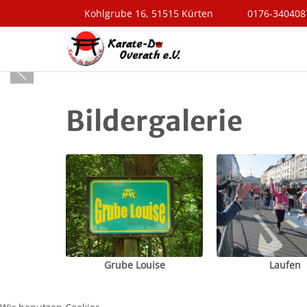
Kohlgrube 16, 51515 Kürten
0176-340408
Bildergalerie
Grube Louise
Laufen