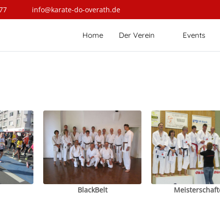
77
info@karate-do-overath.de
Home
Der Verein
Events
BlackBelt
Meisterschaft