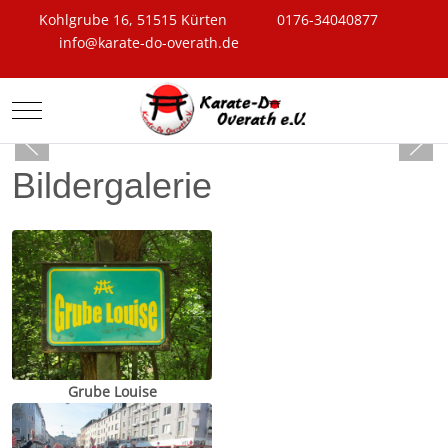
Kohlgrube 16, 51515 Kürten
0176-34040877
info@karate-do-overath.de
Mobile Menu Toggle
Bildergalerie
Grube Louise