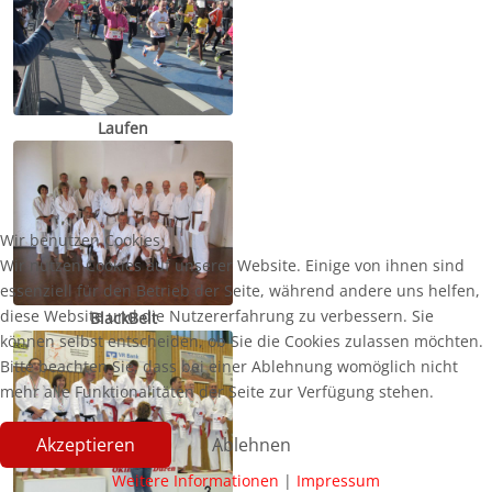
Laufen
Wir benutzen Cookies
Wir nutzen Cookies auf unserer Website. Einige von ihnen sind
essenziell für den Betrieb der Seite, während andere uns helfen,
diese Website und die Nutzererfahrung zu verbessern. Sie
BlackBelt
können selbst entscheiden, ob Sie die Cookies zulassen möchten.
Bitte beachten Sie, dass bei einer Ablehnung womöglich nicht
mehr alle Funktionalitäten der Seite zur Verfügung stehen.
Akzeptieren
Ablehnen
Weitere Informationen
|
Impressum