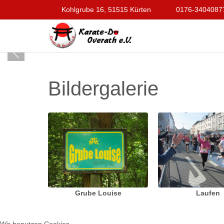
Kohlgrube 16, 51515 Kürten
0176-3404087
Bildergalerie
Grube Louise
Laufen