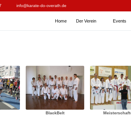
7
info@karate-do-overath.de
Home
Der Verein
Events
BlackBelt
Meisterschaf