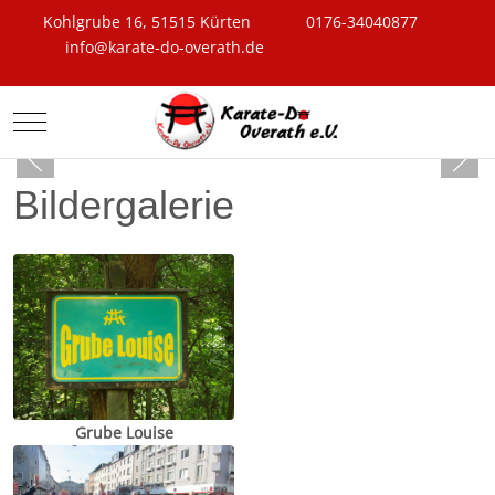
Kohlgrube 16, 51515 Kürten
0176-34040877
info@karate-do-overath.de
Mobile Menu Toggle
Bildergalerie
Grube Louise