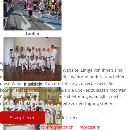
Laufen
Wir benutzen Cookies
Wir nutzen Cookies auf unserer Website. Einige von ihnen sind
essenziell für den Betrieb der Seite, während andere uns helfen,
diese Website und die Nutzererfahrung zu verbessern. Sie
BlackBelt
können selbst entscheiden, ob Sie die Cookies zulassen möchten.
Bitte beachten Sie, dass bei einer Ablehnung womöglich nicht
mehr alle Funktionalitäten der Seite zur Verfügung stehen.
Akzeptieren
Ablehnen
Weitere Informationen
|
Impressum