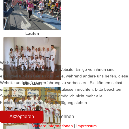
Laufen
Wir benutzen Cookies
Wir nutzen Cookies auf unserer Website. Einige von ihnen sind
essenziell für den Betrieb der Seite, während andere uns helfen, diese
Website und die Nutzererfahrung zu verbessern. Sie können selbst
BlackBelt
entscheiden, ob Sie die Cookies zulassen möchten. Bitte beachten
Sie, dass bei einer Ablehnung womöglich nicht mehr alle
Funktionalitäten der Seite zur Verfügung stehen.
Akzeptieren
Ablehnen
Weitere Informationen
|
Impressum