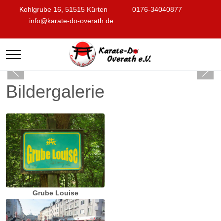
Kohlgrube 16, 51515 Kürten
0176-34040877
info@karate-do-overath.de
Mobile Menu Toggle
Bildergalerie
Grube Louise