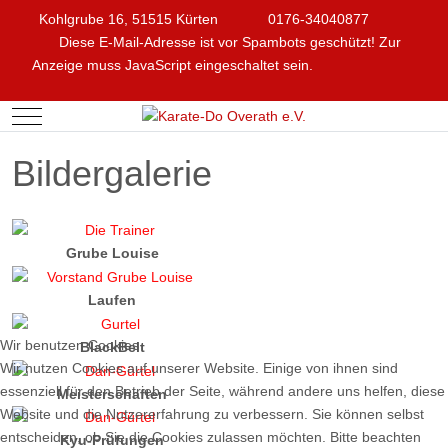
Kohlgrube 16, 51515 Kürten
0176-34040877
Diese E-Mail-Adresse ist vor Spambots geschützt! Zur
Anzeige muss JavaScript eingeschaltet sein.
Mobile Menu Toggle
Bildergalerie
Grube Louise
Laufen
Wir benutzen Cookies
BlackBelt
Wir nutzen Cookies auf unserer Website. Einige von ihnen sind
essenziell für den Betrieb der Seite, während andere uns helfen, diese
Meisterschaften
Website und die Nutzererfahrung zu verbessern. Sie können selbst
entscheiden, ob Sie die Cookies zulassen möchten. Bitte beachten
Kyu-Prüfungen