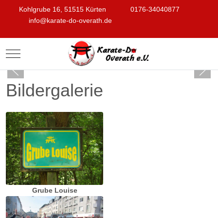
Kohlgrube 16, 51515 Kürten
0176-34040877
info@karate-do-overath.de
Mobile Menu Toggle
Bildergalerie
Grube Louise