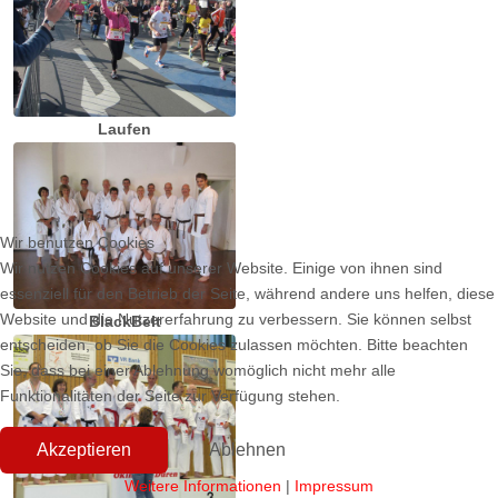
Laufen
Wir benutzen Cookies
Wir nutzen Cookies auf unserer Website. Einige von ihnen sind
essenziell für den Betrieb der Seite, während andere uns helfen, diese
Website und die Nutzererfahrung zu verbessern. Sie können selbst
BlackBelt
entscheiden, ob Sie die Cookies zulassen möchten. Bitte beachten
Sie, dass bei einer Ablehnung womöglich nicht mehr alle
Funktionalitäten der Seite zur Verfügung stehen.
Akzeptieren
Ablehnen
Weitere Informationen
|
Impressum