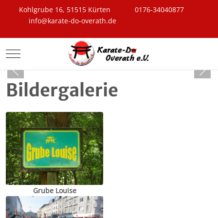
Kohlgrube 16, 51515 Kürten
0176-34040877
info@karate-do-overath.de
Mobile Menu Toggle
Bildergalerie
Grube Louise