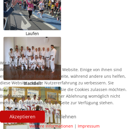
Laufen
Wir benutzen Cookies
Wir nutzen Cookies auf unserer Website. Einige von ihnen sind
essenziell für den Betrieb der Seite, während andere uns helfen,
diese Website und die Nutzererfahrung zu verbessern. Sie
BlackBelt
können selbst entscheiden, ob Sie die Cookies zulassen möchten.
Bitte beachten Sie, dass bei einer Ablehnung womöglich nicht
mehr alle Funktionalitäten der Seite zur Verfügung stehen.
Akzeptieren
Ablehnen
Weitere Informationen
|
Impressum