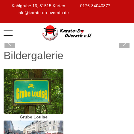
Kohlgrube 16, 51515 Kürten
0176-34040877
info@karate-do-overath.de
Mobile Menu Toggle
Bildergalerie
Grube Louise