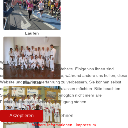
Laufen
Wir benutzen Cookies
Wir nutzen Cookies auf unserer Website. Einige von ihnen sind
essenziell für den Betrieb der Seite, während andere uns helfen, diese
Website und die Nutzererfahrung zu verbessern. Sie können selbst
BlackBelt
entscheiden, ob Sie die Cookies zulassen möchten. Bitte beachten
Sie, dass bei einer Ablehnung womöglich nicht mehr alle
Funktionalitäten der Seite zur Verfügung stehen.
Akzeptieren
Ablehnen
Weitere Informationen
|
Impressum