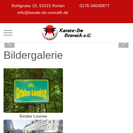
Kohlgrube 16, 51515 Kürten
0176-34040877
info@karate-do-overath.de
Mobile Menu Toggle
Bildergalerie
Grube Louise