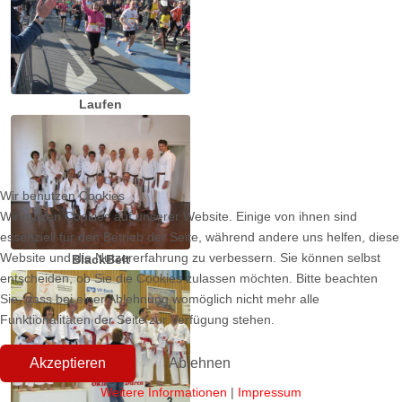
Laufen
Wir benutzen Cookies
Wir nutzen Cookies auf unserer Website. Einige von ihnen sind
essenziell für den Betrieb der Seite, während andere uns helfen, diese
Website und die Nutzererfahrung zu verbessern. Sie können selbst
BlackBelt
entscheiden, ob Sie die Cookies zulassen möchten. Bitte beachten
Sie, dass bei einer Ablehnung womöglich nicht mehr alle
Funktionalitäten der Seite zur Verfügung stehen.
Akzeptieren
Ablehnen
Weitere Informationen
|
Impressum