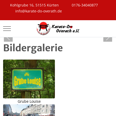
Kohlgrube 16, 51515 Kürten
0176-34040877
info@karate-do-overath.de
Mobile Menu Toggle
Bildergalerie
Grube Louise