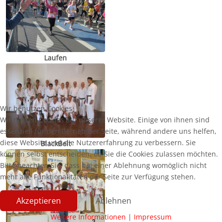
Laufen
Wir benutzen Cookies
Wir nutzen Cookies auf unserer Website. Einige von ihnen sind
essenziell für den Betrieb der Seite, während andere uns helfen,
diese Website und die Nutzererfahrung zu verbessern. Sie
BlackBelt
können selbst entscheiden, ob Sie die Cookies zulassen möchten.
Bitte beachten Sie, dass bei einer Ablehnung womöglich nicht
mehr alle Funktionalitäten der Seite zur Verfügung stehen.
Akzeptieren
Ablehnen
Weitere Informationen
|
Impressum