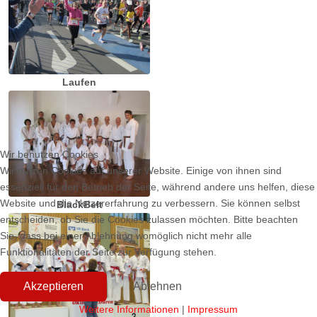
Laufen
Wir benutzen Cookies
Wir nutzen Cookies auf unserer Website. Einige von ihnen sind
essenziell für den Betrieb der Seite, während andere uns helfen, diese
Website und die Nutzererfahrung zu verbessern. Sie können selbst
BlackBelt
entscheiden, ob Sie die Cookies zulassen möchten. Bitte beachten
Sie, dass bei einer Ablehnung womöglich nicht mehr alle
Funktionalitäten der Seite zur Verfügung stehen.
Akzeptieren
Ablehnen
Weitere Informationen
|
Impressum