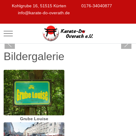
Kohlgrube 16, 51515 Kürten
0176-34040877
info@karate-do-overath.de
Mobile Menu Toggle
Bildergalerie
Grube Louise