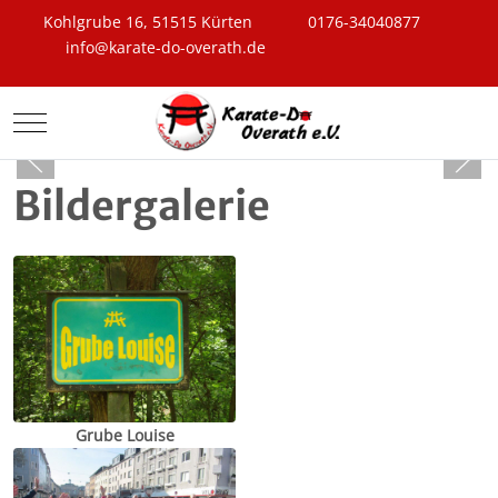
Kohlgrube 16, 51515 Kürten
0176-34040877
info@karate-do-overath.de
Mobile Menu Toggle
Bildergalerie
Grube Louise