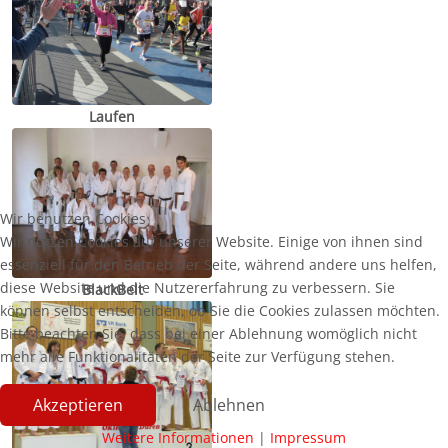
Laufen
Wir benutzen Cookies
Wir nutzen Cookies auf unserer Website. Einige von ihnen sind
essenziell für den Betrieb der Seite, während andere uns helfen,
diese Website und die Nutzererfahrung zu verbessern. Sie
BlackBelt
können selbst entscheiden, ob Sie die Cookies zulassen möchten.
Bitte beachten Sie, dass bei einer Ablehnung womöglich nicht
mehr alle Funktionalitäten der Seite zur Verfügung stehen.
Akzeptieren
Ablehnen
Weitere Informationen
|
Impressum