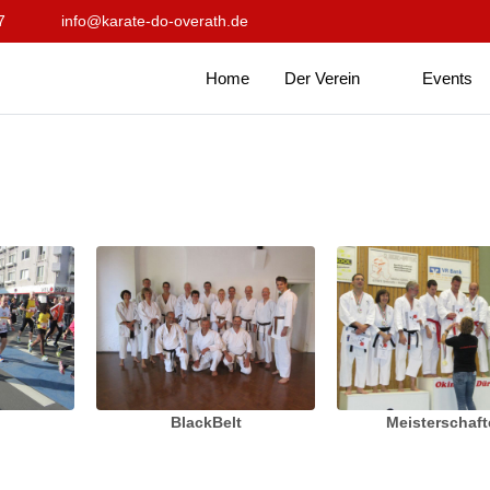
7
info@karate-do-overath.de
Home
Der Verein
Events
BlackBelt
Meisterschaf