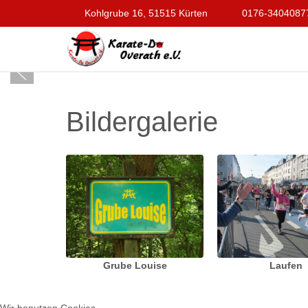
Kohlgrube 16, 51515 Kürten
0176-3404087
Bildergalerie
Grube Louise
Laufen