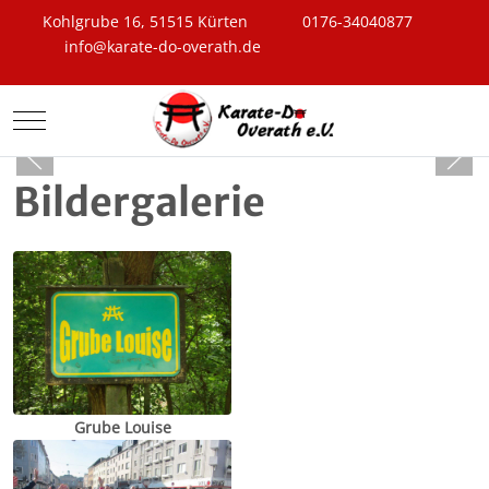
Kohlgrube 16, 51515 Kürten
0176-34040877
info@karate-do-overath.de
Mobile Menu Toggle
Bildergalerie
Grube Louise