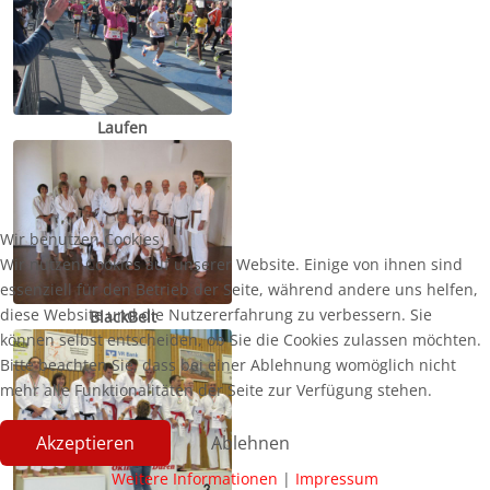
Laufen
Wir benutzen Cookies
Wir nutzen Cookies auf unserer Website. Einige von ihnen sind
essenziell für den Betrieb der Seite, während andere uns helfen,
diese Website und die Nutzererfahrung zu verbessern. Sie
BlackBelt
können selbst entscheiden, ob Sie die Cookies zulassen möchten.
Bitte beachten Sie, dass bei einer Ablehnung womöglich nicht
mehr alle Funktionalitäten der Seite zur Verfügung stehen.
Akzeptieren
Ablehnen
Weitere Informationen
|
Impressum