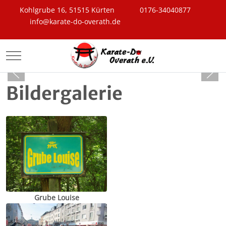
Kohlgrube 16, 51515 Kürten
0176-34040877
info@karate-do-overath.de
Mobile Menu Toggle
Bildergalerie
Grube Louise