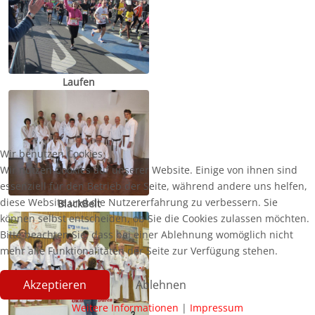
Laufen
Wir benutzen Cookies
Wir nutzen Cookies auf unserer Website. Einige von ihnen sind
essenziell für den Betrieb der Seite, während andere uns helfen,
diese Website und die Nutzererfahrung zu verbessern. Sie
BlackBelt
können selbst entscheiden, ob Sie die Cookies zulassen möchten.
Bitte beachten Sie, dass bei einer Ablehnung womöglich nicht
mehr alle Funktionalitäten der Seite zur Verfügung stehen.
Akzeptieren
Ablehnen
Weitere Informationen
|
Impressum