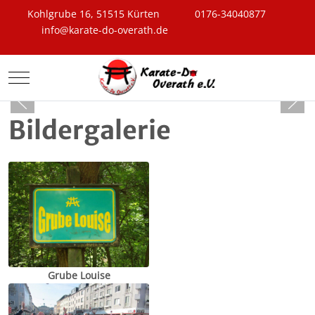
Kohlgrube 16, 51515 Kürten
0176-34040877
info@karate-do-overath.de
Mobile Menu Toggle
Bildergalerie
Grube Louise