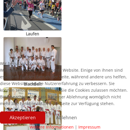
Laufen
Wir benutzen Cookies
Wir nutzen Cookies auf unserer Website. Einige von ihnen sind
essenziell für den Betrieb der Seite, während andere uns helfen,
diese Website und die Nutzererfahrung zu verbessern. Sie
BlackBelt
können selbst entscheiden, ob Sie die Cookies zulassen möchten.
Bitte beachten Sie, dass bei einer Ablehnung womöglich nicht
mehr alle Funktionalitäten der Seite zur Verfügung stehen.
Akzeptieren
Ablehnen
Weitere Informationen
|
Impressum