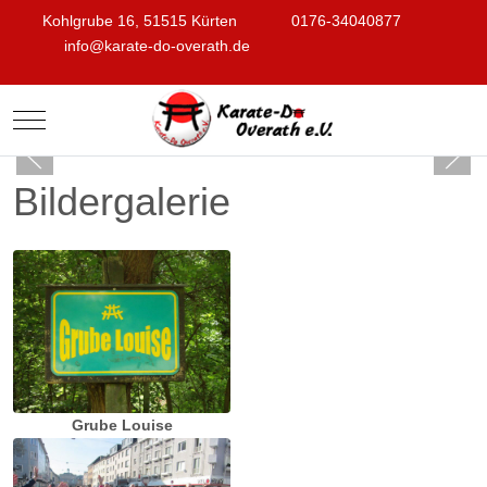
Kohlgrube 16, 51515 Kürten
0176-34040877
info@karate-do-overath.de
Mobile Menu Toggle
Bildergalerie
Grube Louise