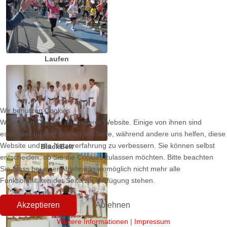
Laufen
Wir benutzen Cookies
Wir nutzen Cookies auf unserer Website. Einige von ihnen sind
essenziell für den Betrieb der Seite, während andere uns helfen, diese
Website und die Nutzererfahrung zu verbessern. Sie können selbst
BlackBelt
entscheiden, ob Sie die Cookies zulassen möchten. Bitte beachten
Sie, dass bei einer Ablehnung womöglich nicht mehr alle
Funktionalitäten der Seite zur Verfügung stehen.
Akzeptieren
Ablehnen
Weitere Informationen
|
Impressum