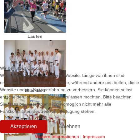
Laufen
Wir benutzen Cookies
Wir nutzen Cookies auf unserer Website. Einige von ihnen sind
essenziell für den Betrieb der Seite, während andere uns helfen, diese
Website und die Nutzererfahrung zu verbessern. Sie können selbst
BlackBelt
entscheiden, ob Sie die Cookies zulassen möchten. Bitte beachten
Sie, dass bei einer Ablehnung womöglich nicht mehr alle
Funktionalitäten der Seite zur Verfügung stehen.
Akzeptieren
Ablehnen
Weitere Informationen
|
Impressum