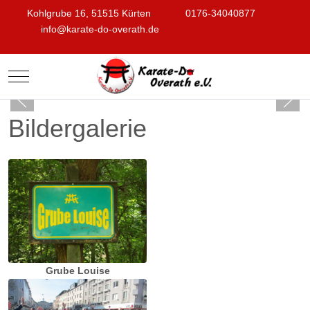
Kohlgrube 16, 51515 Kürten
0176-34040877
info@karate-do-overath.de
Mobile Menu Toggle
Bildergalerie
Grube Louise