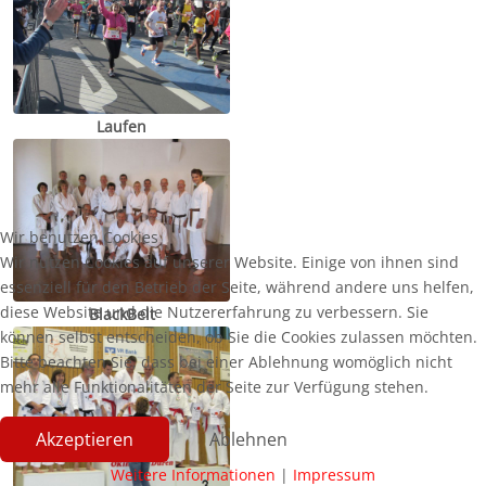
Laufen
Wir benutzen Cookies
Wir nutzen Cookies auf unserer Website. Einige von ihnen sind
essenziell für den Betrieb der Seite, während andere uns helfen,
diese Website und die Nutzererfahrung zu verbessern. Sie
BlackBelt
können selbst entscheiden, ob Sie die Cookies zulassen möchten.
Bitte beachten Sie, dass bei einer Ablehnung womöglich nicht
mehr alle Funktionalitäten der Seite zur Verfügung stehen.
Akzeptieren
Ablehnen
Weitere Informationen
|
Impressum