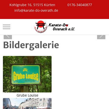
Kohlgrube 16, 51515 Kürten
0176-34040877
info@karate-do-overath.de
Mobile Menu Toggle
Bildergalerie
Grube Louise