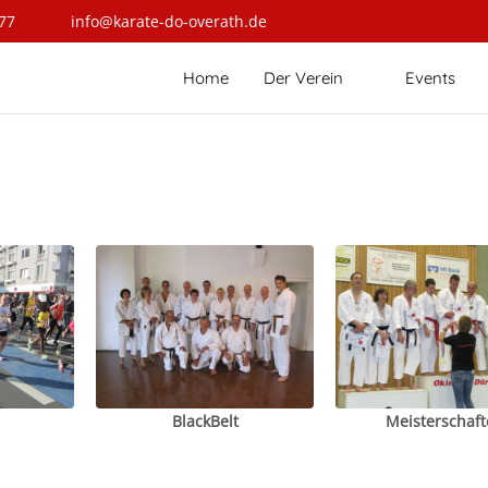
77
info@karate-do-overath.de
Home
Der Verein
Events
BlackBelt
Meisterschaft