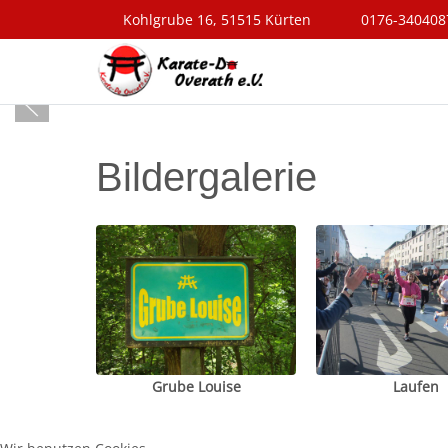
Kohlgrube 16, 51515 Kürten
0176-340408
Bildergalerie
Grube Louise
Laufen