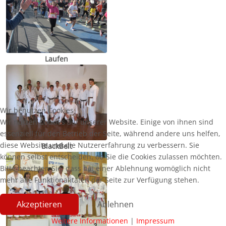
Laufen
Wir benutzen Cookies
Wir nutzen Cookies auf unserer Website. Einige von ihnen sind
essenziell für den Betrieb der Seite, während andere uns helfen,
diese Website und die Nutzererfahrung zu verbessern. Sie
BlackBelt
können selbst entscheiden, ob Sie die Cookies zulassen möchten.
Bitte beachten Sie, dass bei einer Ablehnung womöglich nicht
mehr alle Funktionalitäten der Seite zur Verfügung stehen.
Akzeptieren
Ablehnen
Weitere Informationen
|
Impressum