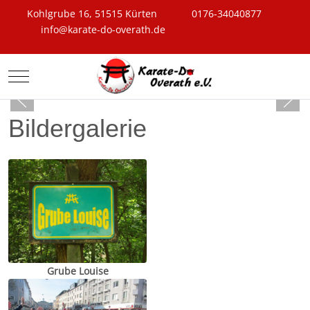
Kohlgrube 16, 51515 Kürten
0176-34040877
info@karate-do-overath.de
Mobile Menu Toggle
Bildergalerie
Grube Louise