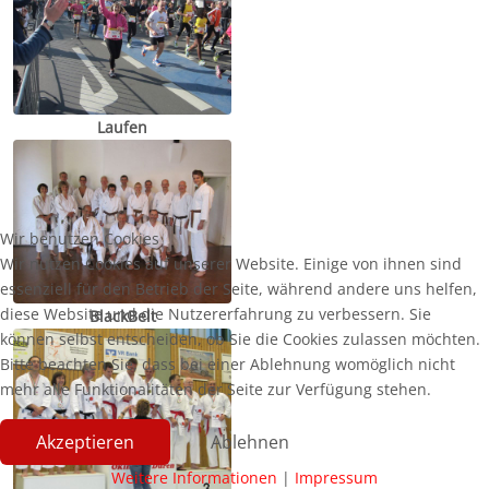
Laufen
Wir benutzen Cookies
Wir nutzen Cookies auf unserer Website. Einige von ihnen sind
essenziell für den Betrieb der Seite, während andere uns helfen,
diese Website und die Nutzererfahrung zu verbessern. Sie
BlackBelt
können selbst entscheiden, ob Sie die Cookies zulassen möchten.
Bitte beachten Sie, dass bei einer Ablehnung womöglich nicht
mehr alle Funktionalitäten der Seite zur Verfügung stehen.
Akzeptieren
Ablehnen
Weitere Informationen
|
Impressum