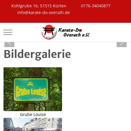
Kohlgrube 16, 51515 Kürten
0176-34040877
info@karate-do-overath.de
Mobile Menu Toggle
Bildergalerie
Grube Louise