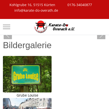
Kohlgrube 16, 51515 Kürten
0176-34040877
info@karate-do-overath.de
Mobile Menu Toggle
Bildergalerie
Grube Louise