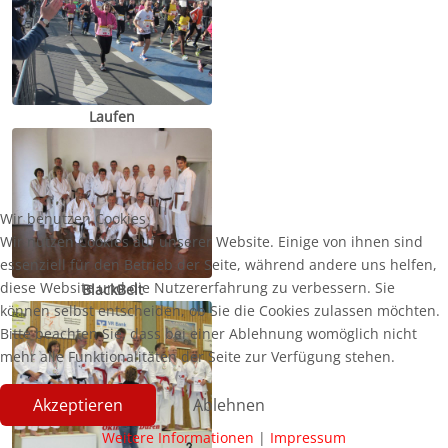
Laufen
Wir benutzen Cookies
Wir nutzen Cookies auf unserer Website. Einige von ihnen sind
essenziell für den Betrieb der Seite, während andere uns helfen,
diese Website und die Nutzererfahrung zu verbessern. Sie
BlackBelt
können selbst entscheiden, ob Sie die Cookies zulassen möchten.
Bitte beachten Sie, dass bei einer Ablehnung womöglich nicht
mehr alle Funktionalitäten der Seite zur Verfügung stehen.
Akzeptieren
Ablehnen
Weitere Informationen
|
Impressum