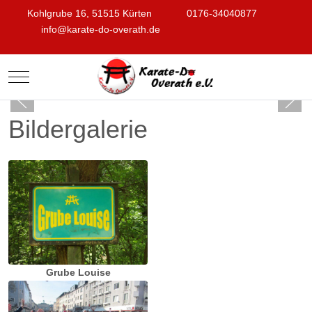
Kohlgrube 16, 51515 Kürten
0176-34040877
info@karate-do-overath.de
Mobile Menu Toggle
Bildergalerie
Grube Louise