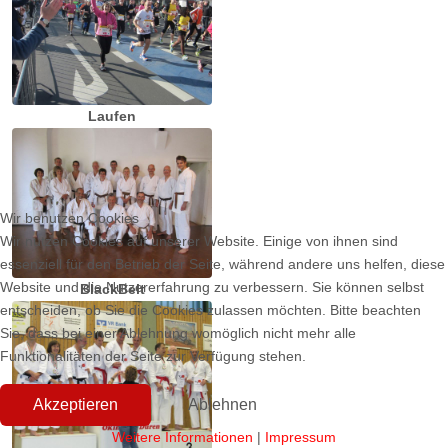
Laufen
Wir benutzen Cookies
Wir nutzen Cookies auf unserer Website. Einige von ihnen sind
essenziell für den Betrieb der Seite, während andere uns helfen, diese
Website und die Nutzererfahrung zu verbessern. Sie können selbst
BlackBelt
entscheiden, ob Sie die Cookies zulassen möchten. Bitte beachten
Sie, dass bei einer Ablehnung womöglich nicht mehr alle
Funktionalitäten der Seite zur Verfügung stehen.
Akzeptieren
Ablehnen
Weitere Informationen
|
Impressum