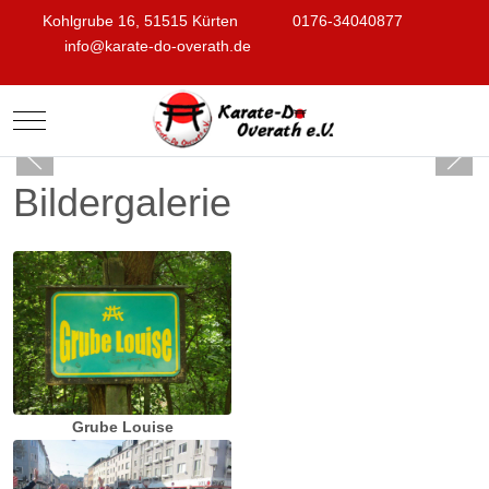
Kohlgrube 16, 51515 Kürten
0176-34040877
info@karate-do-overath.de
Mobile Menu Toggle
Bildergalerie
Grube Louise