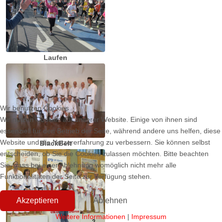
Laufen
Wir benutzen Cookies
Wir nutzen Cookies auf unserer Website. Einige von ihnen sind
essenziell für den Betrieb der Seite, während andere uns helfen, diese
Website und die Nutzererfahrung zu verbessern. Sie können selbst
BlackBelt
entscheiden, ob Sie die Cookies zulassen möchten. Bitte beachten
Sie, dass bei einer Ablehnung womöglich nicht mehr alle
Funktionalitäten der Seite zur Verfügung stehen.
Akzeptieren
Ablehnen
Weitere Informationen
|
Impressum