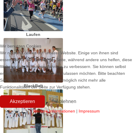
Laufen
Wir benutzen Cookies
Wir nutzen Cookies auf unserer Website. Einige von ihnen sind
essenziell für den Betrieb der Seite, während andere uns helfen, diese
Website und die Nutzererfahrung zu verbessern. Sie können selbst
entscheiden, ob Sie die Cookies zulassen möchten. Bitte beachten
Sie, dass bei einer Ablehnung womöglich nicht mehr alle
BlackBelt
Funktionalitäten der Seite zur Verfügung stehen.
Akzeptieren
Ablehnen
Weitere Informationen
|
Impressum