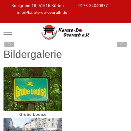
Kohlgrube 16, 51515 Kürten
0176-34040877
info@karate-do-overath.de
Mobile Menu Toggle
Bildergalerie
Grube Louise