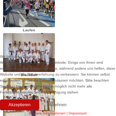
Laufen
Wir benutzen Cookies
Wir nutzen Cookies auf unserer Website. Einige von ihnen sind
essenziell für den Betrieb der Seite, während andere uns helfen, diese
Website und die Nutzererfahrung zu verbessern. Sie können selbst
BlackBelt
entscheiden, ob Sie die Cookies zulassen möchten. Bitte beachten
Sie, dass bei einer Ablehnung womöglich nicht mehr alle
Funktionalitäten der Seite zur Verfügung stehen.
Akzeptieren
Ablehnen
Weitere Informationen
|
Impressum