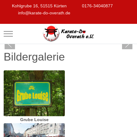
Kohlgrube 16, 51515 Kürten
0176-34040877
info@karate-do-overath.de
Mobile Menu Toggle
Bildergalerie
Grube Louise