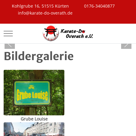
Kohlgrube 16, 51515 Kürten
0176-34040877
info@karate-do-overath.de
Mobile Menu Toggle
Bildergalerie
Grube Louise