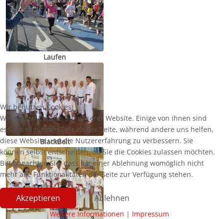
Laufen
Wir benutzen Cookies
Wir nutzen Cookies auf unserer Website. Einige von ihnen sind
essenziell für den Betrieb der Seite, während andere uns helfen,
diese Website und die Nutzererfahrung zu verbessern. Sie
BlackBelt
können selbst entscheiden, ob Sie die Cookies zulassen möchten.
Bitte beachten Sie, dass bei einer Ablehnung womöglich nicht
mehr alle Funktionalitäten der Seite zur Verfügung stehen.
Akzeptieren
Ablehnen
Weitere Informationen
|
Impressum