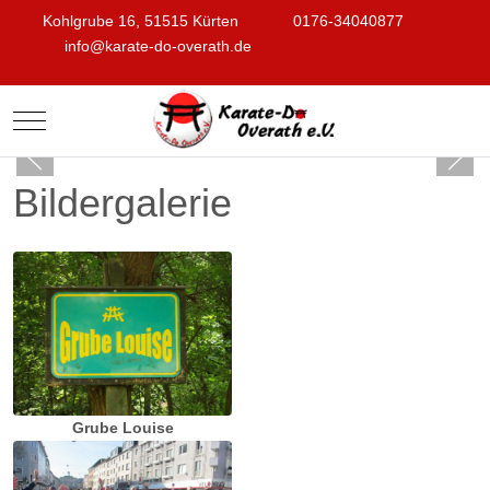
Kohlgrube 16, 51515 Kürten
0176-34040877
info@karate-do-overath.de
Mobile Menu Toggle
Bildergalerie
Grube Louise