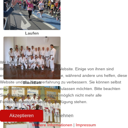
Laufen
Wir benutzen Cookies
Wir nutzen Cookies auf unserer Website. Einige von ihnen sind
essenziell für den Betrieb der Seite, während andere uns helfen, diese
Website und die Nutzererfahrung zu verbessern. Sie können selbst
BlackBelt
entscheiden, ob Sie die Cookies zulassen möchten. Bitte beachten
Sie, dass bei einer Ablehnung womöglich nicht mehr alle
Funktionalitäten der Seite zur Verfügung stehen.
Akzeptieren
Ablehnen
Weitere Informationen
|
Impressum