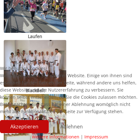
Laufen
Wir benutzen Cookies
Wir nutzen Cookies auf unserer Website. Einige von ihnen sind
essenziell für den Betrieb der Seite, während andere uns helfen,
diese Website und die Nutzererfahrung zu verbessern. Sie
BlackBelt
können selbst entscheiden, ob Sie die Cookies zulassen möchten.
Bitte beachten Sie, dass bei einer Ablehnung womöglich nicht
mehr alle Funktionalitäten der Seite zur Verfügung stehen.
Akzeptieren
Ablehnen
Weitere Informationen
|
Impressum