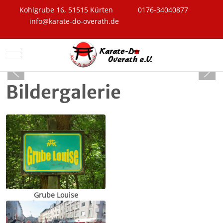
Kohlgrube 16, 51515 Kürten
0176-34040877
info@karate-do-overath.de
Mobile Menu Toggle
Bildergalerie
Grube Louise