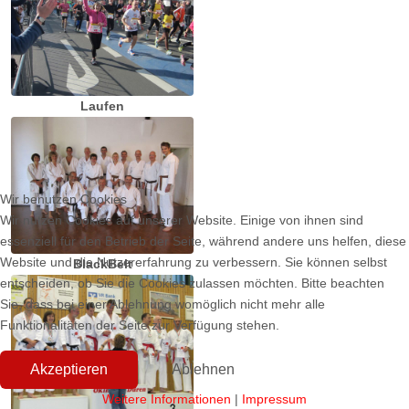
Laufen
Wir benutzen Cookies
Wir nutzen Cookies auf unserer Website. Einige von ihnen sind
essenziell für den Betrieb der Seite, während andere uns helfen, diese
Website und die Nutzererfahrung zu verbessern. Sie können selbst
BlackBelt
entscheiden, ob Sie die Cookies zulassen möchten. Bitte beachten
Sie, dass bei einer Ablehnung womöglich nicht mehr alle
Funktionalitäten der Seite zur Verfügung stehen.
Akzeptieren
Ablehnen
Weitere Informationen
|
Impressum