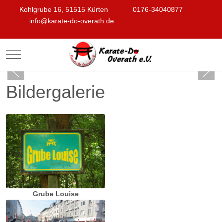
Kohlgrube 16, 51515 Kürten
0176-34040877
info@karate-do-overath.de
Mobile Menu Toggle
Bildergalerie
Grube Louise