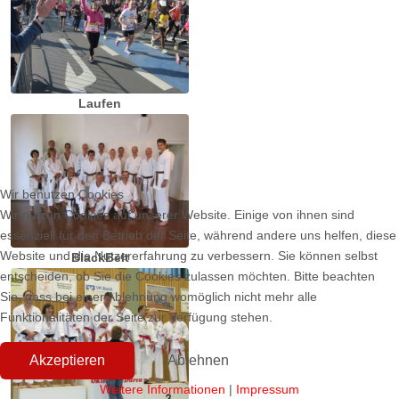
Laufen
Wir benutzen Cookies
Wir nutzen Cookies auf unserer Website. Einige von ihnen sind
essenziell für den Betrieb der Seite, während andere uns helfen, diese
Website und die Nutzererfahrung zu verbessern. Sie können selbst
BlackBelt
entscheiden, ob Sie die Cookies zulassen möchten. Bitte beachten
Sie, dass bei einer Ablehnung womöglich nicht mehr alle
Funktionalitäten der Seite zur Verfügung stehen.
Akzeptieren
Ablehnen
Weitere Informationen
|
Impressum