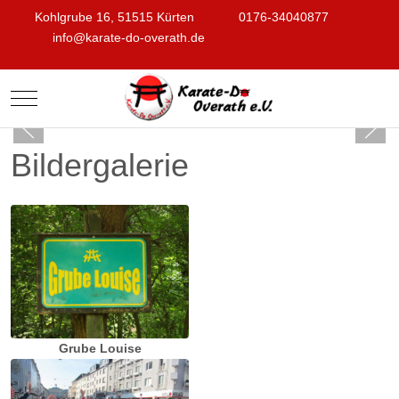
Kohlgrube 16, 51515 Kürten
0176-34040877
info@karate-do-overath.de
Mobile Menu Toggle
Bildergalerie
Grube Louise