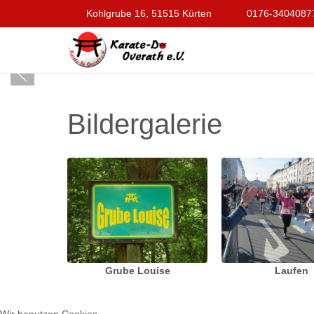
Kohlgrube 16, 51515 Kürten
0176-3404087
Bildergalerie
Grube Louise
Laufen