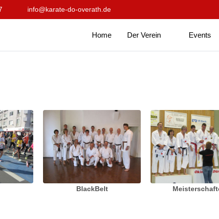
7
info@karate-do-overath.de
Home
Der Verein
Events
BlackBelt
Meisterschaf