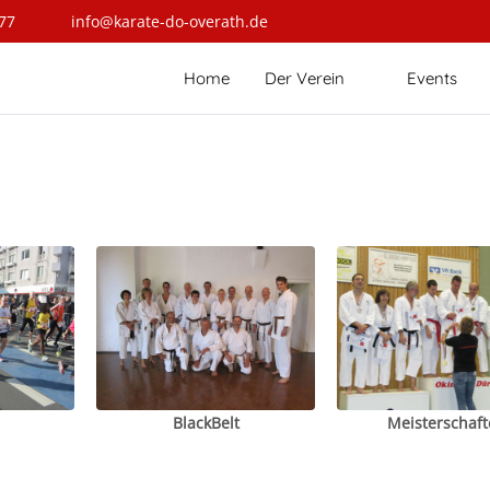
77
info@karate-do-overath.de
Home
Der Verein
Events
BlackBelt
Meisterschaft