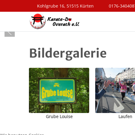
Kohlgrube 16, 51515 Kürten
0176-340408
Bildergalerie
Grube Louise
Laufen