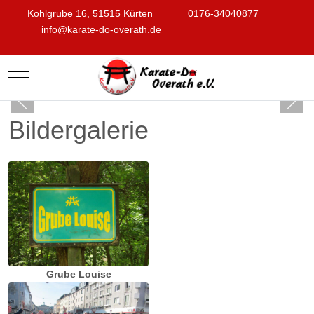
Kohlgrube 16, 51515 Kürten
0176-34040877
info@karate-do-overath.de
Mobile Menu Toggle
Bildergalerie
Grube Louise