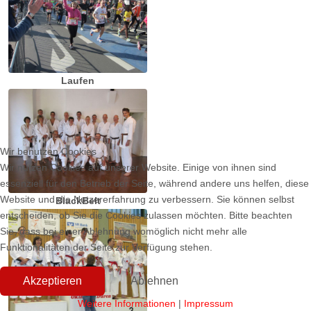
Laufen
Wir benutzen Cookies
Wir nutzen Cookies auf unserer Website. Einige von ihnen sind
essenziell für den Betrieb der Seite, während andere uns helfen, diese
Website und die Nutzererfahrung zu verbessern. Sie können selbst
BlackBelt
entscheiden, ob Sie die Cookies zulassen möchten. Bitte beachten
Sie, dass bei einer Ablehnung womöglich nicht mehr alle
Funktionalitäten der Seite zur Verfügung stehen.
Akzeptieren
Ablehnen
Weitere Informationen
|
Impressum