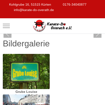
Kohlgrube 16, 51515 Kürten
0176-34040877
info@karate-do-overath.de
Mobile Menu Toggle
Bildergalerie
Grube Louise