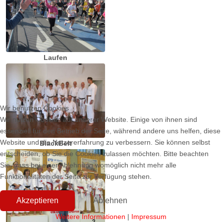
Laufen
Wir benutzen Cookies
Wir nutzen Cookies auf unserer Website. Einige von ihnen sind
essenziell für den Betrieb der Seite, während andere uns helfen, diese
Website und die Nutzererfahrung zu verbessern. Sie können selbst
BlackBelt
entscheiden, ob Sie die Cookies zulassen möchten. Bitte beachten
Sie, dass bei einer Ablehnung womöglich nicht mehr alle
Funktionalitäten der Seite zur Verfügung stehen.
Akzeptieren
Ablehnen
Weitere Informationen
|
Impressum