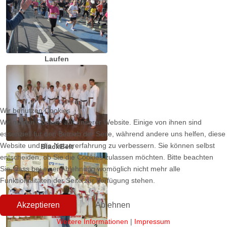
Laufen
Wir benutzen Cookies
Wir nutzen Cookies auf unserer Website. Einige von ihnen sind
essenziell für den Betrieb der Seite, während andere uns helfen, diese
Website und die Nutzererfahrung zu verbessern. Sie können selbst
BlackBelt
entscheiden, ob Sie die Cookies zulassen möchten. Bitte beachten
Sie, dass bei einer Ablehnung womöglich nicht mehr alle
Funktionalitäten der Seite zur Verfügung stehen.
Akzeptieren
Ablehnen
Weitere Informationen
|
Impressum