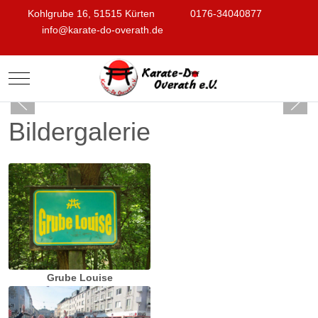
Kohlgrube 16, 51515 Kürten
0176-34040877
info@karate-do-overath.de
Mobile Menu Toggle
Bildergalerie
Grube Louise