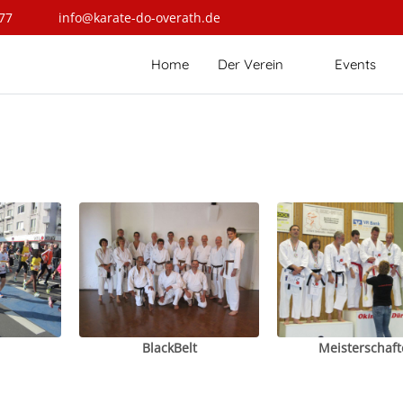
77
info@karate-do-overath.de
Home
Der Verein
Events
BlackBelt
Meisterschaft