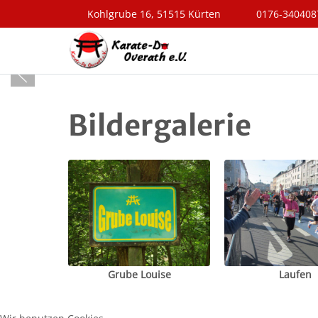
Kohlgrube 16, 51515 Kürten
0176-340408
Bildergalerie
Grube Louise
Laufen