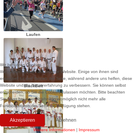
Laufen
Wir benutzen Cookies
Wir nutzen Cookies auf unserer Website. Einige von ihnen sind
essenziell für den Betrieb der Seite, während andere uns helfen, diese
Website und die Nutzererfahrung zu verbessern. Sie können selbst
BlackBelt
entscheiden, ob Sie die Cookies zulassen möchten. Bitte beachten
Sie, dass bei einer Ablehnung womöglich nicht mehr alle
Funktionalitäten der Seite zur Verfügung stehen.
Akzeptieren
Ablehnen
Weitere Informationen
|
Impressum