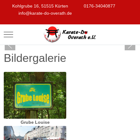
Kohlgrube 16, 51515 Kürten
0176-34040877
info@karate-do-overath.de
Mobile Menu Toggle
Bildergalerie
Grube Louise