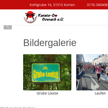
Kohlgrube 16, 51515 Kürten
0176-340408
Bildergalerie
Grube Louise
Laufen