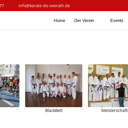
77
info@karate-do-overath.de
Home
Der Verein
Events
BlackBelt
Meisterschaft