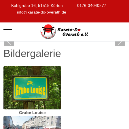
Kohlgrube 16, 51515 Kürten
0176-34040877
info@karate-do-overath.de
Mobile Menu Toggle
Bildergalerie
Grube Louise