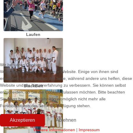
Laufen
Wir benutzen Cookies
Wir nutzen Cookies auf unserer Website. Einige von ihnen sind
essenziell für den Betrieb der Seite, während andere uns helfen, diese
Website und die Nutzererfahrung zu verbessern. Sie können selbst
BlackBelt
entscheiden, ob Sie die Cookies zulassen möchten. Bitte beachten
Sie, dass bei einer Ablehnung womöglich nicht mehr alle
Funktionalitäten der Seite zur Verfügung stehen.
Akzeptieren
Ablehnen
Weitere Informationen
|
Impressum